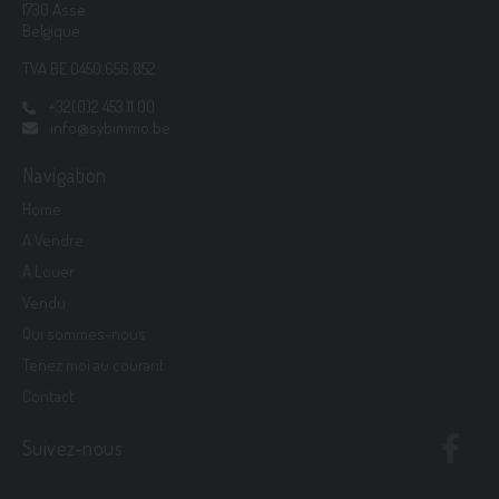
1730 Asse
Belgique
TVA BE 0450.656.852
+32(0)2 453 11 00
info@sybimmo.be
Navigation
Home
A Vendre
A Louer
Vendu
Qui sommes-nous
Tenez moi au courant
Contact
Suivez-nous