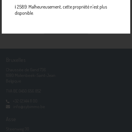
ℹ️ 2589: Malheureusement, cette propriété n'est plus
Contactez l'IPI via
02 505 38 50
|
info@biv.be
disponible.
TENEZ-MOI AU COURANT
Bruxelles
Chaussée de Gand 736
1080 Molenbeek-Saint-Jean
Belgique
TVA BE 0450.656.852
+32 (2)414 11 00
info@sybimmo.be
Asse
Steenweg 30