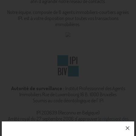
afin d'agrandir notre réseau de contacts.
Notre équipe, composée de 8 agents immobiliers-courtiers agréés
IPI, est à votre disposition pour toutes vos transactions
immobilières.
Autorité de surveillance :
Institut Professionnel des Agents
Immobiliers
Rue de Luxembourg 16 B, 1000 Bruxelles
Soumis au code déontologique de l'
IPI
IPI 203639 (Reconnu en Belgique)
Arrêté royal du 27 septembre 2006 d'approuver
le règlement des
devoirs de l'IPI.
RC professionnelle et cautionnement via AXA
Belgium SA (police n° 730.390.160)