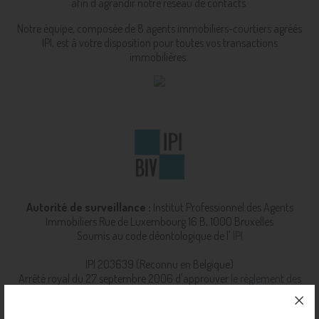
afin d'agrandir notre réseau de contacts.
Notre équipe, composée de 8 agents immobiliers-courtiers agréés
IPI, est à votre disposition pour toutes vos transactions
immobilières.
Autorité de surveillance :
Institut Professionnel des Agents
Immobiliers
Rue de Luxembourg 16 B, 1000 Bruxelles
Soumis au code déontologique de l'
IPI
IPI 203639 (Reconnu en Belgique)
Arrêté royal du 27 septembre 2006 d'approuver
le règlement des
devoirs de l'IPI.
RC professionnelle et cautionnement via AXA
Belgium SA (police n° 730.390.160)