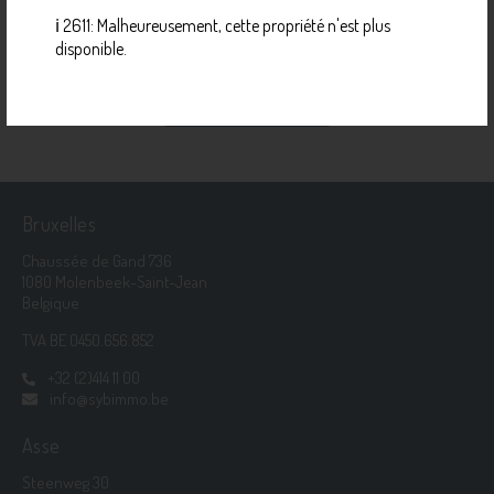
ℹ️ 2611: Malheureusement, cette propriété n'est plus
Contactez l'IPI via
02 505 38 50
|
info@biv.be
disponible.
TENEZ-MOI AU COURANT
Bruxelles
Chaussée de Gand 736
1080 Molenbeek-Saint-Jean
Belgique
TVA BE 0450.656.852
+32 (2)414 11 00
info@sybimmo.be
Asse
Steenweg 30