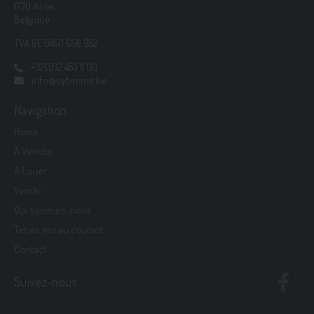
1730 Asse
Belgique
TVA BE 0450.656.852
+32(0)2 453 11 00
info@sybimmo.be
Navigation
Home
A Vendre
A Louer
Vendu
Qui sommes-nous
Tenez moi au courant
Contact
Suivez-nous